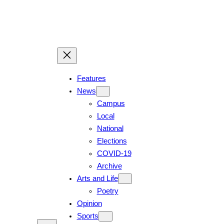
Features
News
Campus
Local
National
Elections
COVID-19
Archive
Arts and Life
Poetry
Opinion
Sports