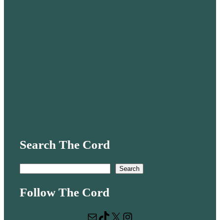
Search The Cord
S
Search
e
Follow The Cord
a
r
Mail
TikTok
X
Instagram
c